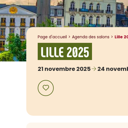
Page d'accueil
Agenda des salons
Lille 
LILLE 2025
21
novembre 2025
24
novemb
AJOUTER AUX FAVORIS