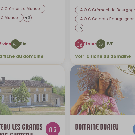
.C Crémant d'Alsace
A.O.C Crémant de Bourgog
.C Alsace
+
3
A.O.C Coteaux Bourguignon
+
6
5 vins
Bio
11 vins
HVE
la fiche du domaine
Voir la fiche du domaine
 par mail
Envoyer par mail
EAU LES GRANDS
DOMAINE DURIEU
A 3