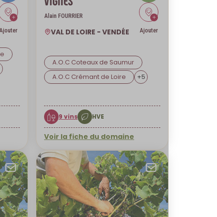
VIGNES
Alain FOURRIER
Ajouter
Ajouter
VAL DE LOIRE - VENDÉE
pe
A.O.C Coteaux de Saumur
4
A.O.C Crémant de Loire
+
5
9 vins
HVE
Voir la fiche du domaine
Envoyer par mail
Envoyer p