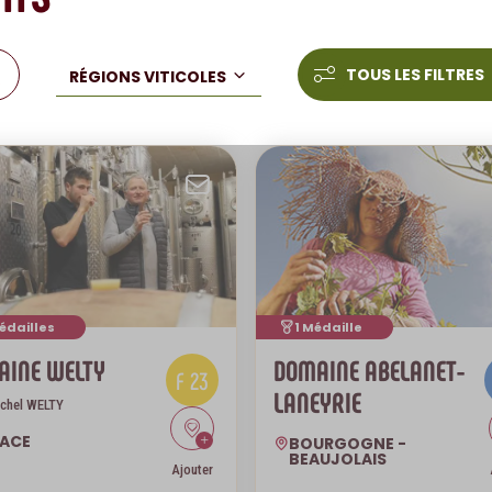
TOUS LES FILTRES
RÉGIONS VITICOLES
 par mail
Envoyer par mail
édailles
1 Médaille
AINE WELTY
DOMAINE ABELANET-
F 23
LANEYRIE
chel WELTY
SACE
BOURGOGNE -
BEAUJOLAIS
Ajouter