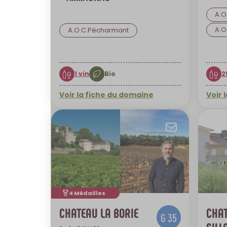
A.O
A.O
A.O.C Pécharmant
1 vin
Bio
2
Voir la fiche du domaine
Voir 
Envoyer
4 Médailles
CHATEAU LA BORIE
CHAT
G 35