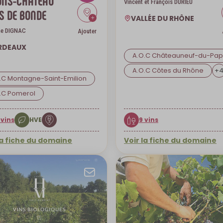
ONS-CHATEAU
Vincent et François DURIEU
S DE BONDE
VALLÉE DU RHÔNE
ne DIGNAC
Ajouter
RDEAUX
A.O.C Châteauneuf-du-Pa
A.O.C Côtes du Rhône
+
.C Montagne-Saint-Emilion
.C Pomerol
 vins
HVE
9 vins
la fiche du domaine
Voir la fiche du domaine
 par mail
Envoyer par mail