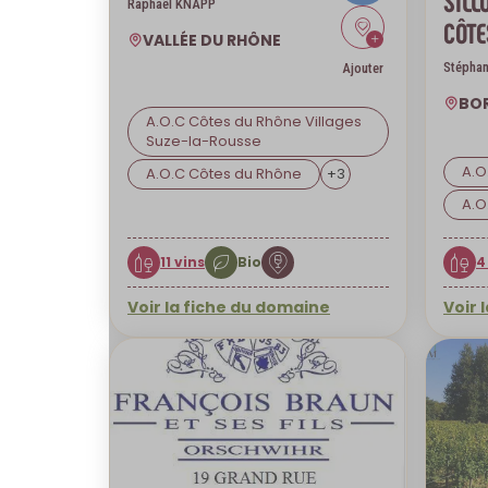
SILL
Raphaël KNAPP
CÔTE
VALLÉE DU RHÔNE
Stépha
Ajouter
BO
A.O.C Côtes du Rhône Villages
Suze-la-Rousse
A.O
A.O.C Côtes du Rhône
+
3
A.O
11 vins
Bio
4
Voir la fiche du domaine
Voir 
Envoyer