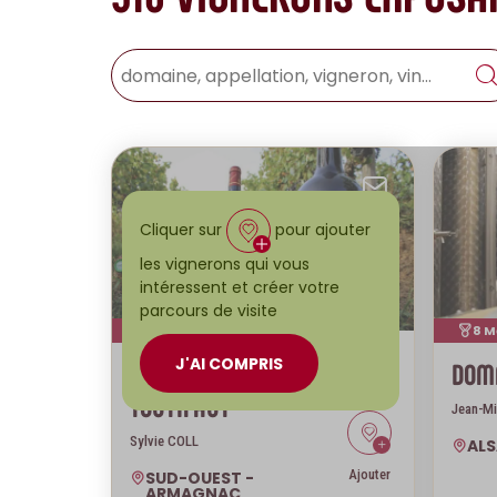
Envoyer
Cliquer sur
pour ajouter
les vignerons qui vous
intéressent et créer votre
parcours de visite
1 Médaille
8 M
J'AI COMPRIS
DOMAINE DE
DOM
J 20
TOUTIFAUT
Jean-Mi
Sylvie COLL
AL
Ajouter
SUD-OUEST -
ARMAGNAC