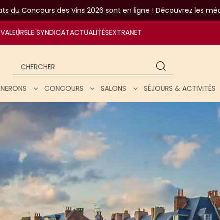
tats du Concours des Vins 2026 sont en ligne ! Découvrez les méda
VALEURS
LE SYNDICAT
ACTUALITÉS
EXTRANET
Chercher
IGNERONS
CONCOURS
SALONS
SÉJOURS & ACTIVITÉS
ar nos vins