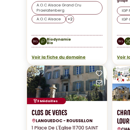
groupe
A.O.C Alsace Grand Cru
Praelatenberg
IGP 
A.O.C Alsace
+
2
IGP 
Biodynamie
Bio
Voir la fiche du domaine
Voir 
Ajouter a
Envoyer p
3 Médailles
CLOS DE VENES
CHAM
LOUR
LANGUEDOC - ROUSSILLON
1 Place De L'Église 11700 SAINT
CH