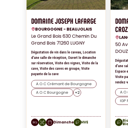
DOMAINE JOSEPH LAFARGE
DOMA
CROZ
BOURGOGNE - BEAUJOLAIS
Le Grand Bois 630 Chemin Du
LAN
Grand Bois 71260 LUGNY
50 Av
DOUZ
Dégustation de vin dans le caveau, Location
d'une salle de réception, Ouvert le dimanche
Dégustat
sur réservation, Visite des vignes, Visite de la
d'une sal
cave, Visite des caves en groupe, Visite
Espace e
payante de la cave
Visite pa
rendez-
A.O.C Crémant de Bourgogne
A.O.
A.O.C Bourgogne
+
2
IGP 
Bi
Dimanche
HVE
Bi