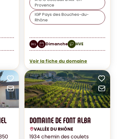
Provence
IGP Pays des Bouches-du-
Rhône
Dimanche
HVE
Voir la fiche du domaine
Ajouter aux favoris
Ajouter au
Envoyer par mail
Envoyer pa
IEL
DOMAINE DE FONT ALBA
VALLÉE DU RHÔNE
3350
1934 chemin des coulets