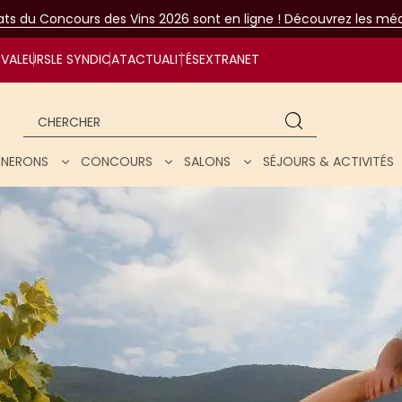
tats du Concours des Vins 2026 sont en ligne ! Découvrez les méda
VALEURS
LE SYNDICAT
ACTUALITÉS
EXTRANET
Chercher
IGNERONS
CONCOURS
SALONS
SÉJOURS & ACTIVITÉS
ar nos vins