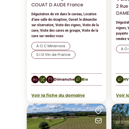
COUAT D AUDE France
2 Rue
DAME
Dégustation de vin dans le caveau, Location
d'une salle de réception, Ouvert le dimanche
Dégustat
sur réservation, Visite des vignes, Visite de la
vignes, 
cave, Visite des caves en groupe, Visite de la
payante d
cave sur rendez-vous
rendez-
A.O.C Minervois
A.O
S.I.G Vin de France
Dimanche
Bio
HV
Voir la fiche du domaine
Voir 
Ajouter a
Envoyer p