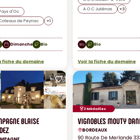
A.O.C Juliénas
+
3
Pays d'Oc
Coteaux de Peyriac
+
1
Dimanche
Bio
Bio
la fiche du domaine
Voir la fiche du domaine
ux favoris
Ajouter aux favoris
ar mail
Envoyer par mail
2 Médailles
PAGNE BLAISE
VIGNOBLES MOUTY DAN
DEZ
BORDEAUX
90 Route De Merlande 3
AMPAGNE