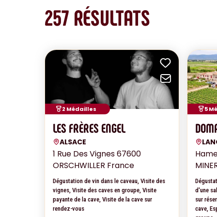
257
RÉSULTATS
Ajouter a
Envoyer p
2 Médailles
5 Mé
LES FRÈRES ENGEL
DOMA
ALSACE
LAN
1 Rue Des Vignes 67600
Hamea
ORSCHWILLER France
MINE
Dégustation de vin dans le caveau, Visite des
Dégustat
vignes, Visite des caves en groupe, Visite
d'une sa
payante de la cave, Visite de la cave sur
sur réser
rendez-vous
cave, Es