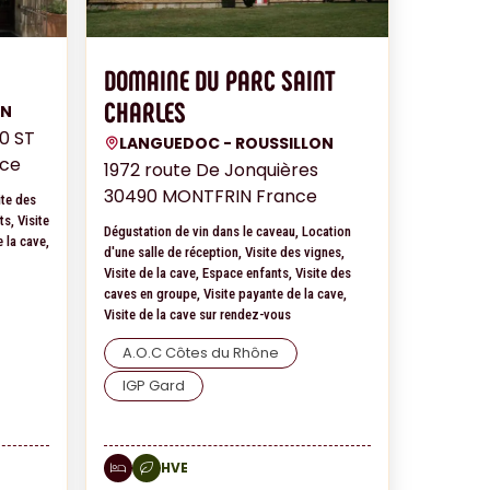
DOMAINE DU PARC SAINT
CHARLES
ON
0 ST
LANGUEDOC - ROUSSILLON
nce
1972 route De Jonquières
30490 MONTFRIN France
ite des
ts, Visite
Dégustation de vin dans le caveau, Location
 la cave,
d'une salle de réception, Visite des vignes,
Visite de la cave, Espace enfants, Visite des
caves en groupe, Visite payante de la cave,
Visite de la cave sur rendez-vous
A.O.C Côtes du Rhône
IGP Gard
HVE