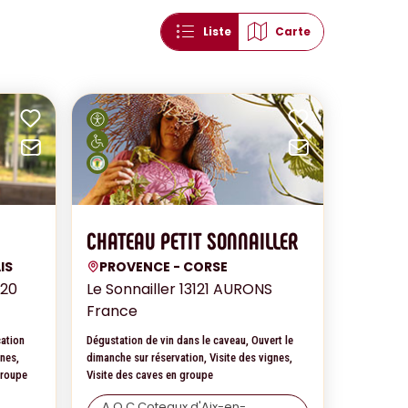
Liste
Carte
Ajouter aux favoris
Ajouter au
Envoyer par mail
Envoyer pa
CHATEAU PETIT SONNAILLER
IS
PROVENCE - CORSE
220
Le Sonnailler 13121 AURONS
France
cation
Dégustation de vin dans le caveau, Ouvert le
gnes,
dimanche sur réservation, Visite des vignes,
groupe
Visite des caves en groupe
A.O.C Coteaux d'Aix-en-