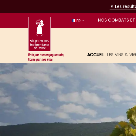
🍷 Les résul
NOS COMBATS ET 
FR
ACCUEIL
LES VINS & V
Unis par nos engagements, libres p