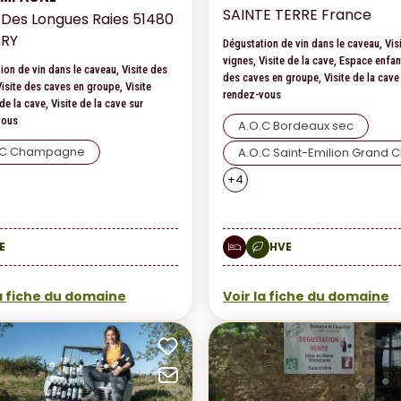
SAINTE TERRE France
 Des Longues Raies 51480
RY
Dégustation de vin dans le caveau, Vis
vignes, Visite de la cave, Espace enfan
ion de vin dans le caveau, Visite des
des caves en groupe, Visite de la cave
Visite des caves en groupe, Visite
rendez-vous
e la cave, Visite de la cave sur
vous
A.O.C Bordeaux sec
.C Champagne
A.O.C Saint-Emilion Grand C
+
4
E
HVE
la fiche du domaine
Voir la fiche du domaine
ux favoris
Ajouter aux favoris
ar mail
Envoyer par mail