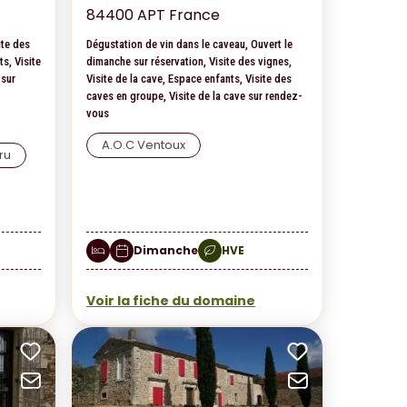
84400 APT France
ite des
Dégustation de vin dans le caveau, Ouvert le
ts, Visite
dimanche sur réservation, Visite des vignes,
 sur
Visite de la cave, Espace enfants, Visite des
caves en groupe, Visite de la cave sur rendez-
vous
A.O.C Ventoux
ru
Dimanche
HVE
Voir la fiche du domaine
Ajouter aux favoris
Ajouter au
Envoyer par mail
Envoyer pa