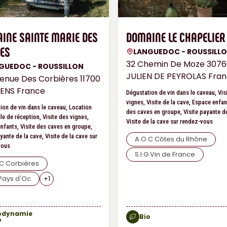
INE SAINTE MARIE DES
DOMAINE LE CHAPELIER
ES
LANGUEDOC - ROUSSILL
32 Chemin De Moze 3076
GUEDOC - ROUSSILLON
JULIEN DE PEYROLAS Fra
enue Des Corbières 11700
ENS France
Dégustation de vin dans le caveau, Vis
vignes, Visite de la cave, Espace enfan
ion de vin dans le caveau, Location
des caves en groupe, Visite payante de
le de réception, Visite des vignes,
Visite de la cave sur rendez-vous
nfants, Visite des caves en groupe,
yante de la cave, Visite de la cave sur
A.O.C Côtes du Rhône
vous
S.I.G Vin de France
C Corbières
Pays d'Oc
+
1
odynamie
Bio
o