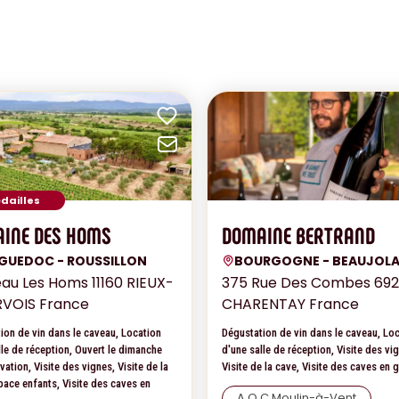
ux favoris
Ajouter aux favoris
ar mail
Envoyer par mail
dailles
INE DES HOMS
DOMAINE BERTRAND
GUEDOC - ROUSSILLON
BOURGOGNE - BEAUJOLA
u Les Homs 11160 RIEUX-
375 Rue Des Combes 69
RVOIS France
CHARENTAY France
ion de vin dans le caveau, Location
Dégustation de vin dans le caveau, Lo
lle de réception, Ouvert le dimanche
d'une salle de réception, Visite des vi
vation, Visite des vignes, Visite de la
Visite de la cave, Visite des caves en 
pace enfants, Visite des caves en
A.O.C Moulin-à-Vent