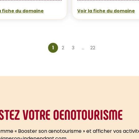
la fiche du domaine
Voir la fiche du domaine
1
2
3
…
22
Page courante
$
Page
$
Page
$
Page
OSTEZ VOTRE OENOTOURISME
amme « Booster son œnotourisme » et afficher vos activi
vigneron-independant.com.