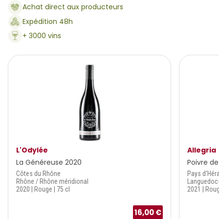
Achat direct aux producteurs
Expédition 48h
+ 3000 vins
L'Odylée
Allegria
La Généreuse 2020
Poivre d
Côtes du Rhône
Pays d'Héra
Rhône / Rhône méridional
Languedoc-
2020 | Rouge | 75 cl
2021 | Roug
16,00 €