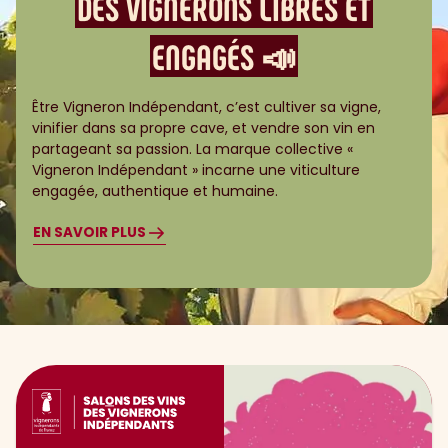
DES VIGNERONS​ LIBRES ET
ENGAGÉS 📣
Être Vigneron Indépendant, c’est cultiver sa vigne,
vinifier dans sa propre cave, et vendre son vin en
partageant sa passion. La marque collective «
Vigneron Indépendant » incarne une viticulture
engagée, authentique et humaine.
EN SAVOIR PLUS