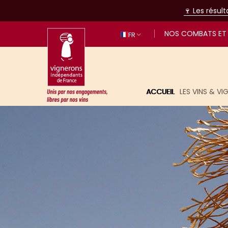
🍷 Les résul
NOS COMBATS ET 
FR
ACCUEIL
LES VINS & V
Unis par nos engagements, libres p