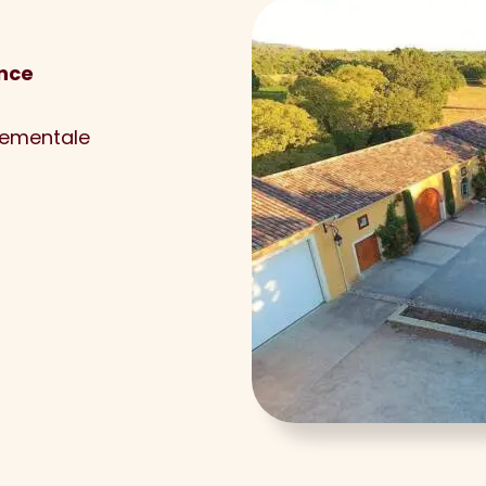
ance
nementale