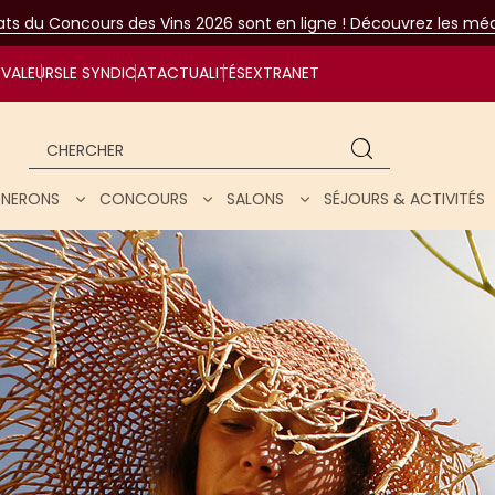
tats du Concours des Vins 2026 sont en ligne ! Découvrez les méda
VALEURS
LE SYNDICAT
ACTUALITÉS
EXTRANET
Chercher
IGNERONS
CONCOURS
SALONS
SÉJOURS & ACTIVITÉS
ar nos vins