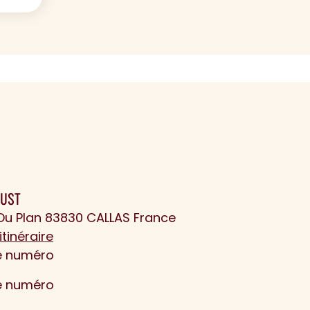
JUST
Du Plan 83830 CALLAS France
itinéraire
le numéro
le numéro