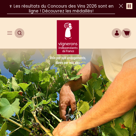
Pa
🍷 Les résultats du Concours des Vins 2026 sont en
ligne ! Découvrez les médaillés!
Fer
Ouvrir le menu de navigation principal
OUVRIR LA RECHERCHE
COMPTE
BOU
Unis par nos engagements, libres par nos