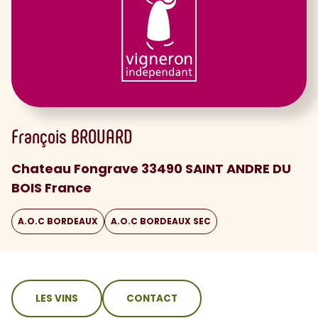
François
BROUARD
Chateau Fongrave 33490 SAINT ANDRE DU
BOIS France
A.O.C BORDEAUX
A.O.C BORDEAUX SEC
sommaire
LES VINS
CONTACT