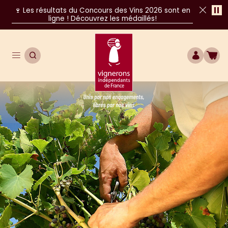
Pa
🍷 Les résultats du Concours des Vins 2026 sont en
ligne ! Découvrez les médaillés!
Fer
Ouvrir le menu de navigation principal
OUVRIR LA RECHERCHE
COMPTE
BOU
Unis par nos engagements, libres par nos