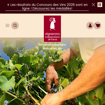
Pa
🍷 Les résultats du Concours des Vins 2026 sont en
ligne ! Découvrez les médaillés!
Fer
Ouvrir le menu de navigation principal
OUVRIR LA RECHERCHE
COMPTE
BOU
Unis par nos engagements, libres par nos