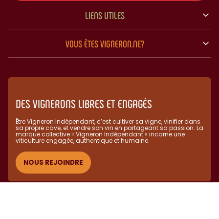
LIENS UTILES
VOUS ÊTES VIGNERON.NE?
DES VIGNERONS LIBRES ET ENGAGÉS
Être Vigneron Indépendant, c’est cultiver sa vigne, vinifier dans
sa propre cave, et vendre son vin en partageant sa passion. La
marque collective « Vigneron Indépendant » incarne une
viticulture engagée, authentique et humaine.​
NOUS REJOINDRE
(C) Vignerons Indépendants 2025 - L'abus d'alcool est dangereux
pour la santé, à consommer avec modération.