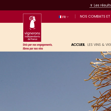
🍷 Les résul
NOS COMBATS ET 
FR
ACCUEIL
LES VINS & V
Unis par nos engagements, libres p