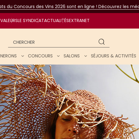
tats du Concours des Vins 2026 sont en ligne ! Découvrez les méda
VALEURS
LE SYNDICAT
ACTUALITÉS
EXTRANET
Chercher
IGNERONS
CONCOURS
SALONS
SÉJOURS & ACTIVITÉS
ar nos vins