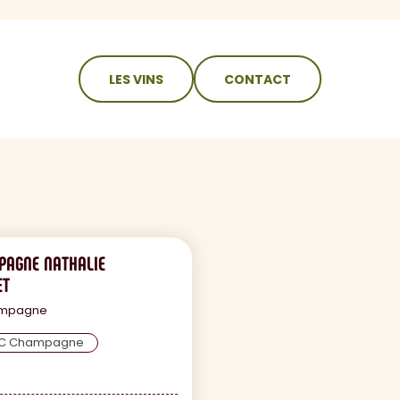
LES VINS
CONTACT
PAGNE NATHALIE
ET
mpagne
.C Champagne