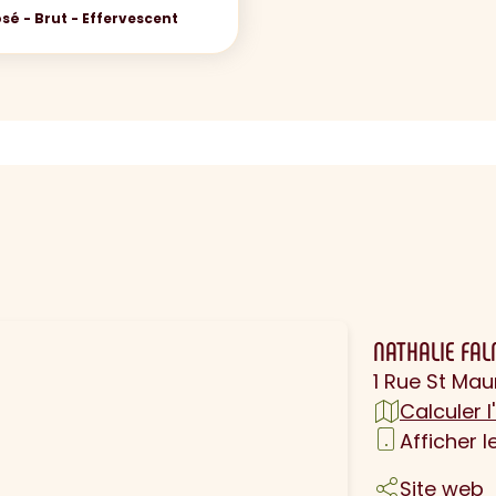
sé - Brut - Effervescent
N
NATHALIE FA
1 Rue St Ma
Calculer l'
Afficher 
Site web