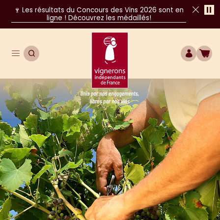
Pa
🍷 Les résultats du Concours des Vins 2026 sont en
ligne ! Découvrez les médaillés!
Fer
Ouvrir le menu de navigation principal
OUVRIR LA RECHERCHE
COMPTE
BOU
Unis par nos engagements, libres par nos