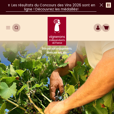
Pa
🍷 Les résultats du Concours des Vins 2026 sont en
ligne ! Découvrez les médaillés!
Fer
Ouvrir le menu de navigation principal
OUVRIR LA RECHERCHE
COMPTE
BOU
Unis par nos engagements, libres par nos