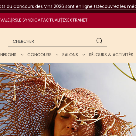
tats du Concours des Vins 2026 sont en ligne ! Découvrez les méda
VALEURS
LE SYNDICAT
ACTUALITÉS
EXTRANET
Chercher
IGNERONS
CONCOURS
SALONS
SÉJOURS & ACTIVITÉS
ar nos vins