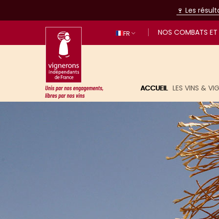
🍷 Les résul
NOS COMBATS ET 
FR
ACCUEIL
LES VINS & V
Unis par nos engagements, libres p