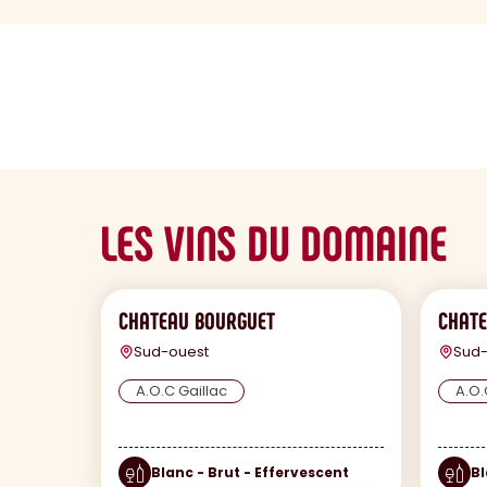
sommaire
LES VINS DU DOMAINE
CHATEAU BOURGUET
CHATE
Sud-ouest
Sud-
A.O.C Gaillac
A.O.
Blanc - Brut - Effervescent
Bl