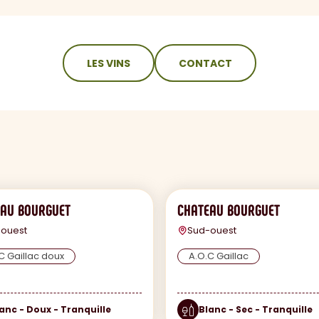
LES VINS
CONTACT
AU BOURGUET
CHATEAU BOURGUET
ouest
Sud-ouest
C Gaillac doux
A.O.C Gaillac
anc - Doux - Tranquille
Blanc - Sec - Tranquille