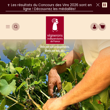
Pa
🍷 Les résultats du Concours des Vins 2026 sont en
ligne ! Découvrez les médaillés!
Fer
Ouvrir le menu de navigation principal
OUVRIR LA RECHERCHE
COMPTE
BOU
Unis par nos engagements, libres par nos