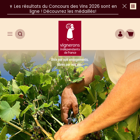
Pa
🍷 Les résultats du Concours des Vins 2026 sont en
ligne ! Découvrez les médaillés!
Fer
Ouvrir le menu de navigation principal
OUVRIR LA RECHERCHE
COMPTE
BOU
Unis par nos engagements, libres par nos