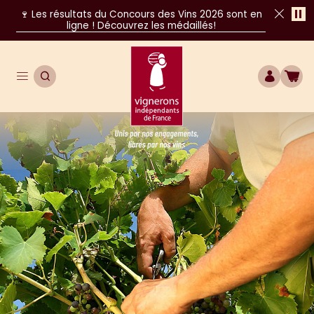
Pa
🍷 Les résultats du Concours des Vins 2026 sont en
ligne ! Découvrez les médaillés!
Fer
Ouvrir le menu de navigation principal
OUVRIR LA RECHERCHE
COMPTE
BOU
Unis par nos engagements, libres par nos