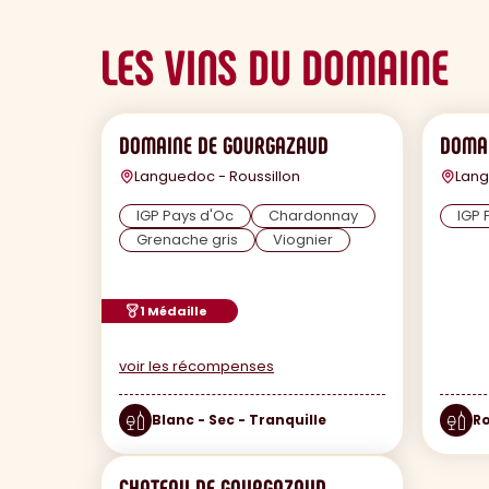
LES VINS DU DOMAINE
DOMAINE DE GOURGAZAUD
DOMA
Languedoc - Roussillon
Lang
IGP Pays d'Oc
Chardonnay
IGP 
Grenache gris
Viognier
1 Médaille
voir les récompenses
Blanc - Sec - Tranquille
Ro
CHATEAU DE GOURGAZAUD