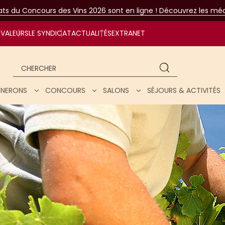
tats du Concours des Vins 2026 sont en ligne ! Découvrez les méda
VALEURS
LE SYNDICAT
ACTUALITÉS
EXTRANET
Chercher
IGNERONS
CONCOURS
SALONS
SÉJOURS & ACTIVITÉS
ar nos vins