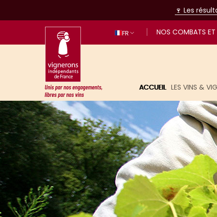
🍷 Les résul
NOS COMBATS ET 
FR
ACCUEIL
LES VINS & V
Unis par nos engagements, libres p