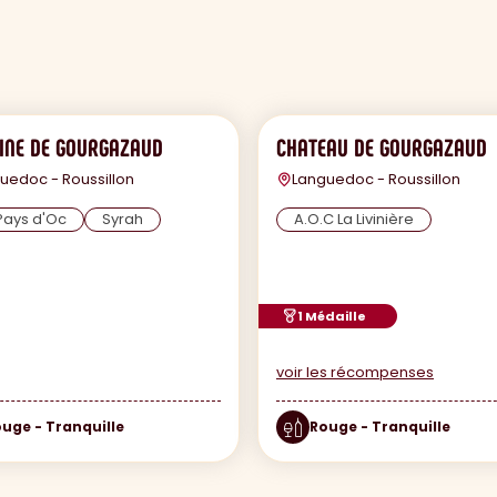
INE DE GOURGAZAUD
CHATEAU DE GOURGAZAUD
uedoc - Roussillon
Languedoc - Roussillon
Pays d'Oc
Syrah
A.O.C La Livinière
1 Médaille
voir les récompenses
uge - Tranquille
Rouge - Tranquille