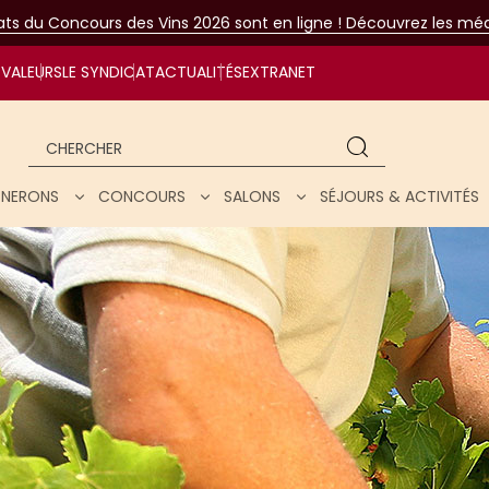
tats du Concours des Vins 2026 sont en ligne ! Découvrez les méda
VALEURS
LE SYNDICAT
ACTUALITÉS
EXTRANET
Chercher
IGNERONS
CONCOURS
SALONS
SÉJOURS & ACTIVITÉS
ar nos vins