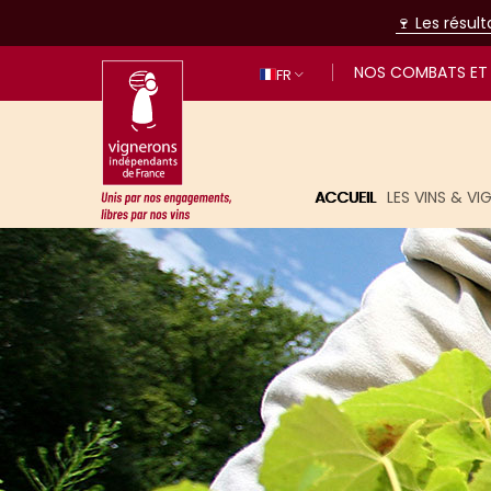
🍷 Les résul
NOS COMBATS ET 
FR
ACCUEIL
LES VINS & V
Unis par nos engagements, libres p