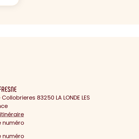
FRESNE
 Collobrieres 83250 LA LONDE LES
nce
itinéraire
le numéro
le numéro