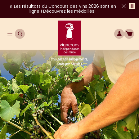
Pa
🍷 Les résultats du Concours des Vins 2026 sont en
ligne ! Découvrez les médaillés!
Fer
Ouvrir le menu de navigation principal
OUVRIR LA RECHERCHE
COMPTE
BOU
Unis par nos engagements, libres par nos