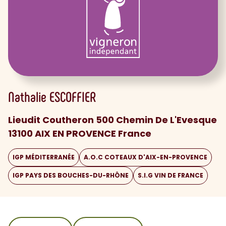
Nathalie
ESCOFFIER
Lieudit Coutheron 500 Chemin De L'Evesque
13100 AIX EN PROVENCE France
IGP MÉDITERRANÉE
A.O.C COTEAUX D'AIX-EN-PROVENCE
IGP PAYS DES BOUCHES-DU-RHÔNE
S.I.G VIN DE FRANCE
sommaire