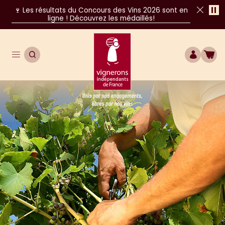
Pa
🍷 Les résultats du Concours des Vins 2026 sont en
ligne ! Découvrez les médaillés!
Fer
Ouvrir le menu de navigation principal
OUVRIR LA RECHERCHE
COMPTE
BOU
Unis par nos engagements, libres par nos