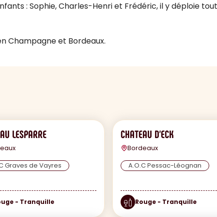
fants : Sophie, Charles-Henri et Frédéric, il y déploie tout
 en Champagne et Bordeaux.
AU LESPARRE
CHATEAU D'ECK
deaux
Bordeaux
C Graves de Vayres
A.O.C Pessac-Léognan
uge - Tranquille
Rouge - Tranquille