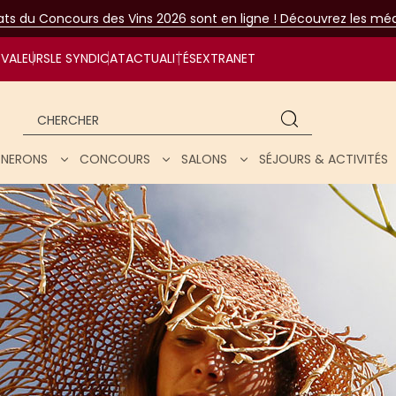
tats du Concours des Vins 2026 sont en ligne ! Découvrez les méda
VALEURS
LE SYNDICAT
ACTUALITÉS
EXTRANET
Chercher
IGNERONS
CONCOURS
SALONS
SÉJOURS & ACTIVITÉS
ar nos vins