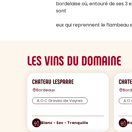
bordelaise où, entouré de ses 3 en
sont
eux qui reprennent le flambeau
LES VINS DU DOMAINE
CHATEAU LESPARRE
CHATE
Bordeaux
Bor
A.O.C Graves de Vayres
A.O.
Blanc - Sec - Tranquille
Ro