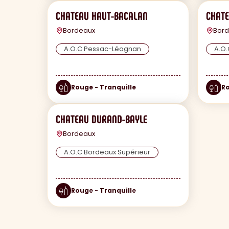
CHATEAU HAUT-BACALAN
CHATE
Bordeaux
Bor
A.O.C Pessac-Léognan
A.O
Rouge - Tranquille
Ro
CHATEAU DURAND-BAYLE
Bordeaux
A.O.C Bordeaux Supérieur
Rouge - Tranquille