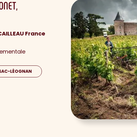
ONET
CAILLEAU France
nementale
SSAC-LÉOGNAN