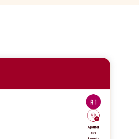
A 1
Ajouter
aux
favoris