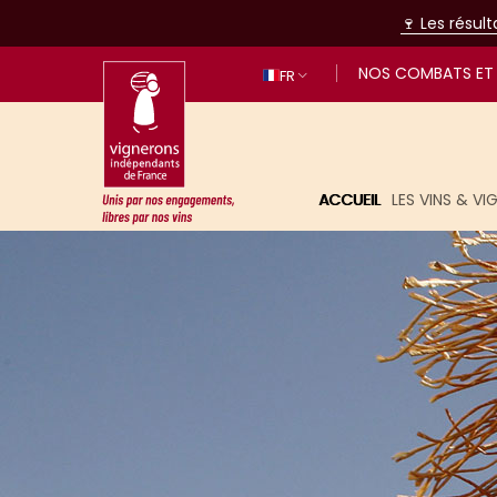
🍷 Les résul
NOS COMBATS ET 
FR
ACCUEIL
LES VINS & V
Unis par nos engagements, libres p