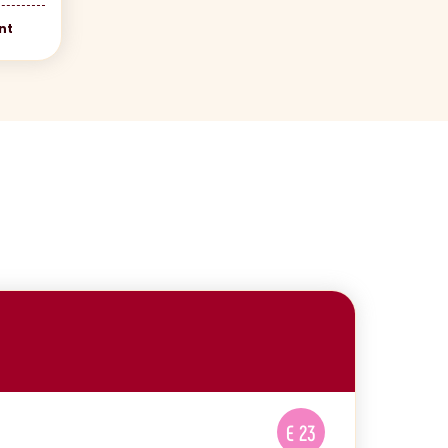
nt
E 23