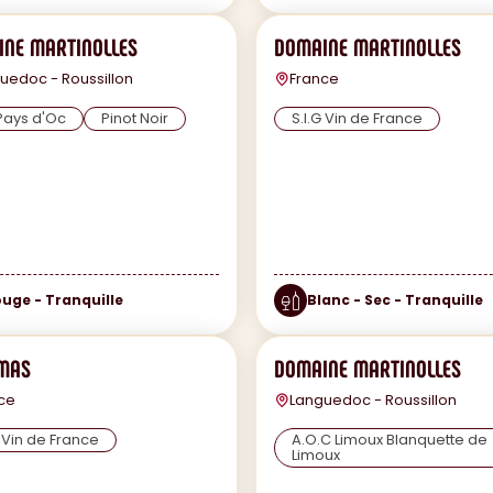
NE MARTINOLLES
DOMAINE MARTINOLLES
uedoc - Roussillon
France
Pays d'Oc
Pinot Noir
S.I.G Vin de France
uge - Tranquille
Blanc - Sec - Tranquille
 MAS
DOMAINE MARTINOLLES
ce
Languedoc - Roussillon
G Vin de France
A.O.C Limoux Blanquette de
Limoux