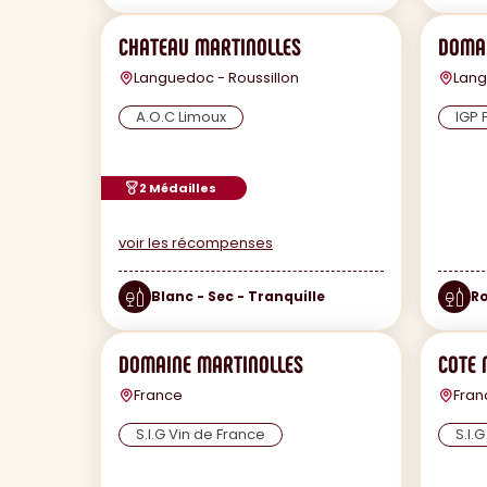
CHATEAU MARTINOLLES
DOMAI
Languedoc - Roussillon
Lang
A.O.C Limoux
IGP 
2 Médailles
voir les récompenses
Blanc - Sec - Tranquille
Ro
DOMAINE MARTINOLLES
COTE
France
Fran
S.I.G Vin de France
S.I.