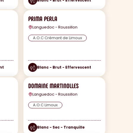
nt
Blanc - Brut - Effervescent
PRIMA PERLA
Languedoc - Roussillon
A.O.C Crémant de Limoux
nt
Blanc - Brut - Effervescent
DOMAINE MARTINOLLES
Languedoc - Roussillon
A.O.C Limoux
Blanc - Sec - Tranquille