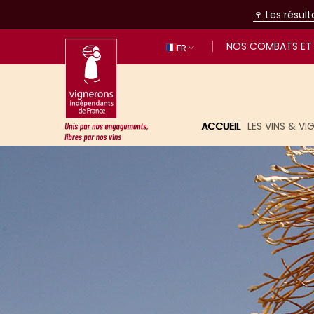
🍷 Les résul
NOS COMBATS ET 
FR
ACCUEIL
LES VINS & V
Unis par nos engagements, libres p