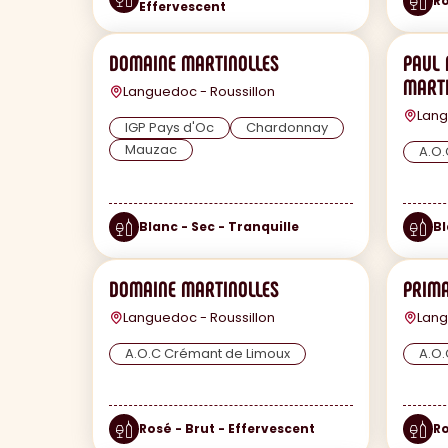
Ro
Effervescent
DOMAINE MARTINOLLES
PAUL
MARTI
Languedoc - Roussillon
Lang
IGP Pays d'Oc
Chardonnay
Mauzac
A.O.
Blanc - Sec - Tranquille
Bl
DOMAINE MARTINOLLES
PRIMA
Languedoc - Roussillon
Lang
A.O.C Crémant de Limoux
A.O.
Rosé - Brut - Effervescent
Ro