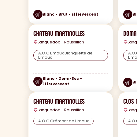
Blanc - Brut - Effervescent
Bl
CHATEAU MARTINOLLES
DOMAI
Languedoc - Roussillon
Lang
A.O.C Limoux Blanquette de
A.O.
Limoux
Limo
Blanc - Demi-Sec -
Bl
Effervescent
CHATEAU MARTINOLLES
CLOS 
Languedoc - Roussillon
Lang
A.O.C Crémant de Limoux
A.O.