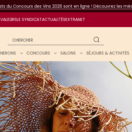
tats du Concours des Vins 2026 sont en ligne ! Découvrez les méda
VALEURS
LE SYNDICAT
ACTUALITÉS
EXTRANET
Chercher
IGNERONS
CONCOURS
SALONS
SÉJOURS & ACTIVITÉS
ar nos vins