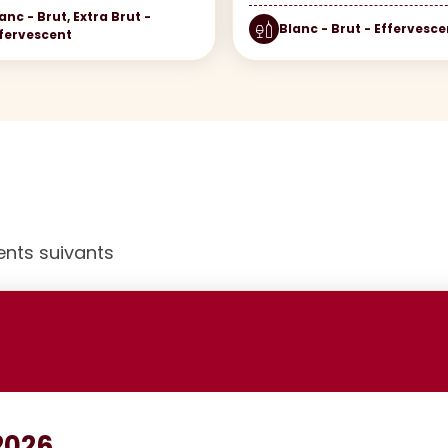
anc - Brut, Extra Brut -
Blanc - Brut - Effervesce
fervescent
ents suivants
2026