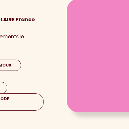
ILAIRE France
nementale
IMOUX
HODE