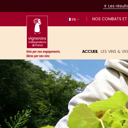
🍷 Les résul
NOS COMBATS ET 
FR
ACCUEIL
LES VINS & V
Unis par nos engagements, libres p