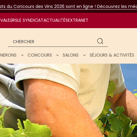
tats du Concours des Vins 2026 sont en ligne ! Découvrez les méda
VALEURS
LE SYNDICAT
ACTUALITÉS
EXTRANET
Chercher
IGNERONS
CONCOURS
SALONS
SÉJOURS & ACTIVITÉS
ar nos vins