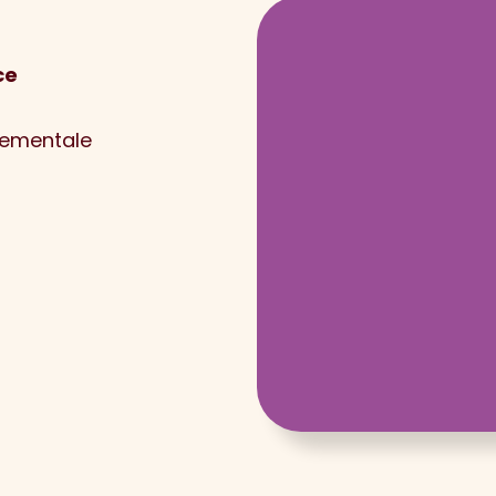
ce
nementale