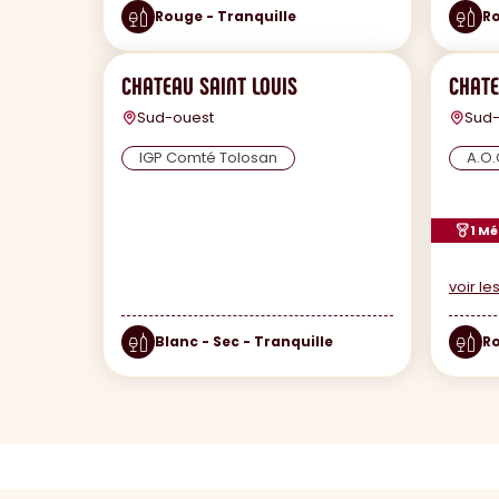
Rouge - Tranquille
Ro
CHATEAU SAINT LOUIS
CHATE
Sud-ouest
Sud-
IGP Comté Tolosan
A.O.
1 Mé
voir l
Blanc - Sec - Tranquille
Ro