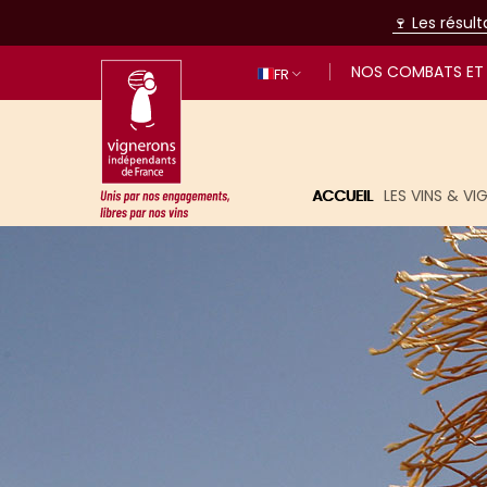
🍷 Les résul
NOS COMBATS ET 
FR
ACCUEIL
LES VINS & V
Unis par nos engagements, libres p