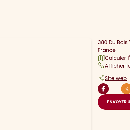
N
380 Du Bois 
France
Calculer l'
Afficher 
Site web
ENVOYER 