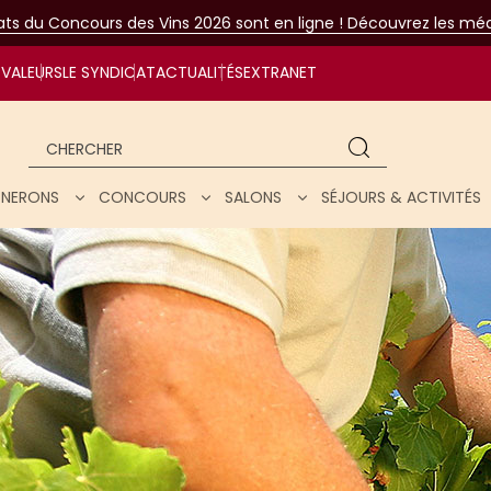
tats du Concours des Vins 2026 sont en ligne ! Découvrez les méda
VALEURS
LE SYNDICAT
ACTUALITÉS
EXTRANET
Chercher
IGNERONS
CONCOURS
SALONS
SÉJOURS & ACTIVITÉS
ar nos vins