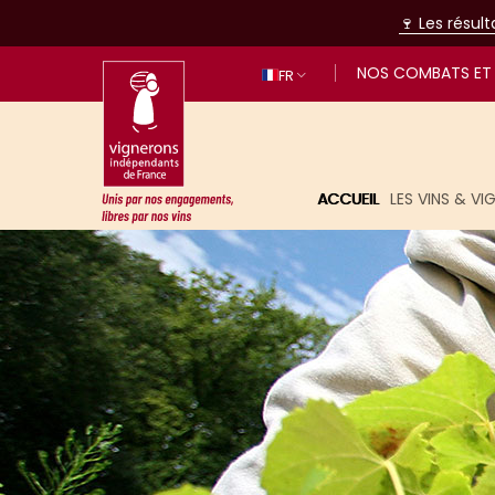
🍷 Les résul
NOS COMBATS ET 
FR
ACCUEIL
LES VINS & V
Unis par nos engagements, libres p