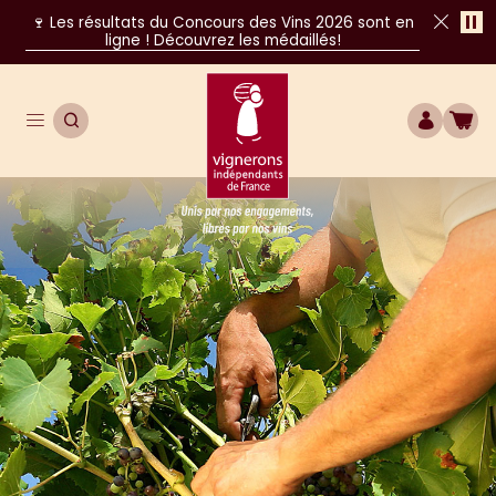
Pa
🍷 Les résultats du Concours des Vins 2026 sont en
ligne ! Découvrez les médaillés!
Fer
Ouvrir le menu de navigation principal
OUVRIR LA RECHERCHE
COMPTE
BOU
Unis par nos engagements, libres par nos