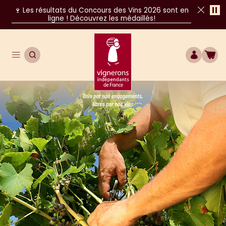
Pa
🍷 Les résultats du Concours des Vins 2026 sont en
ligne ! Découvrez les médaillés!
Fer
Ouvrir le menu de navigation principal
OUVRIR LA RECHERCHE
COMPTE
BOU
Unis par nos engagements, libres par nos