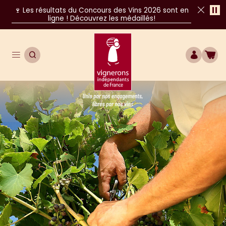
Pa
🍷 Les résultats du Concours des Vins 2026 sont en
ligne ! Découvrez les médaillés!
Fer
Ouvrir le menu de navigation principal
OUVRIR LA RECHERCHE
COMPTE
BOU
Unis par nos engagements, libres par nos