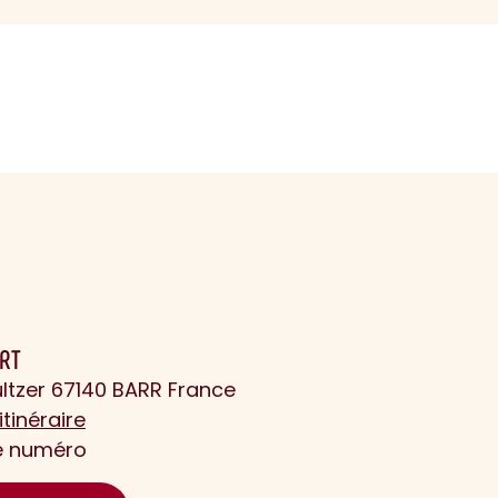
ERT
ltzer 67140 BARR France
itinéraire
le numéro