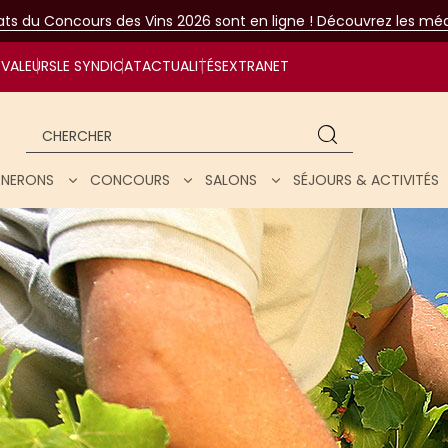
tats du Concours des Vins 2026 sont en ligne ! Découvrez les méda
VALEURS
LE SYNDICAT
ACTUALITÉS
EXTRANET
Chercher
IGNERONS
CONCOURS
SALONS
SÉJOURS & ACTIVITÉS
ar nos vins