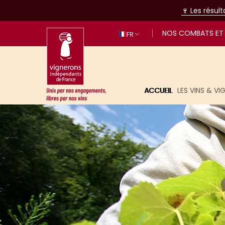
🍷 Les résul
NOS COMBATS ET 
FR
ACCUEIL
LES VINS & V
Unis par nos engagements, libres p