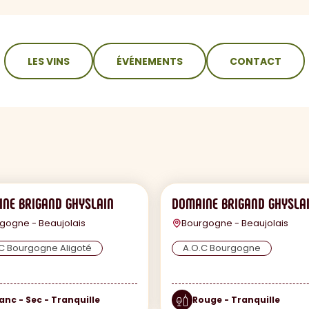
LES VINS
ÉVÉNEMENTS
CONTACT
NE BRIGAND GHYSLAIN
DOMAINE BRIGAND GHYSLA
gogne - Beaujolais
Bourgogne - Beaujolais
C Bourgogne Aligoté
A.O.C Bourgogne
anc - Sec - Tranquille
Rouge - Tranquille