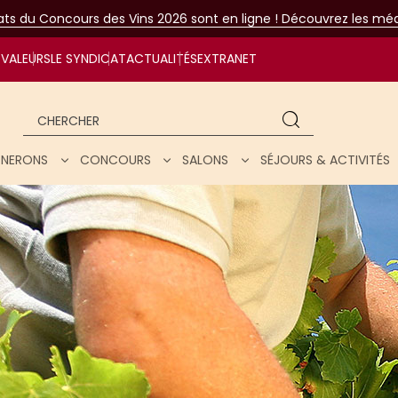
tats du Concours des Vins 2026 sont en ligne ! Découvrez les méda
VALEURS
LE SYNDICAT
ACTUALITÉS
EXTRANET
Chercher
IGNERONS
CONCOURS
SALONS
SÉJOURS & ACTIVITÉS
ar nos vins