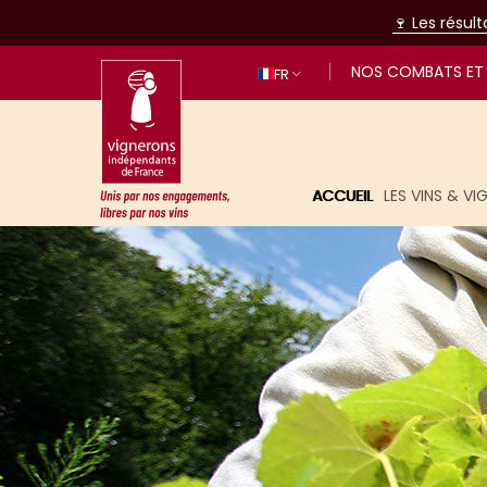
🍷 Les résul
NOS COMBATS ET 
FR
ACCUEIL
LES VINS & V
Unis par nos engagements, libres p