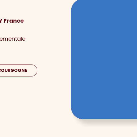
GY France
nementale
 BOURGOGNE