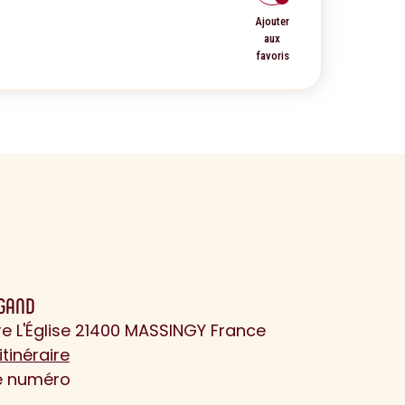
Ajouter
aux
favoris
IGAND
re L'Église 21400 MASSINGY France
itinéraire
le numéro