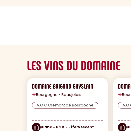
sommaire
LES VINS DU DOMAINE
DOMAINE BRIGAND GHYSLAIN
DOMAI
Bourgogne - Beaujolais
Bour
A.O.C Crémant de Bourgogne
A.O.
Blanc - Brut - Effervescent
Bl