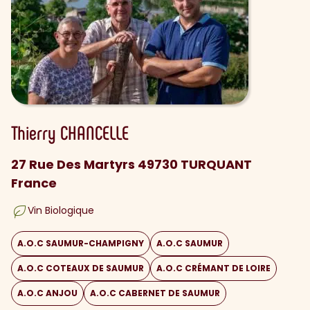
Thierry
CHANCELLE
27 Rue Des Martyrs 49730 TURQUANT
France
Vin Biologique
A.O.C SAUMUR-CHAMPIGNY
A.O.C SAUMUR
A.O.C COTEAUX DE SAUMUR
A.O.C CRÉMANT DE LOIRE
A.O.C ANJOU
A.O.C CABERNET DE SAUMUR