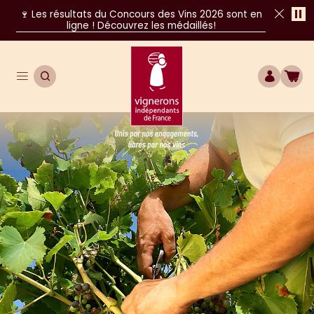
Pa
🍷 Les résultats du Concours des Vins 2026 sont en
ligne ! Découvrez les médaillés!
Fer
Ouvrir le menu de navigation principal
OUVRIR LA RECHERCHE
COMPTE
BOU
Unis par nos engagements, libres par nos