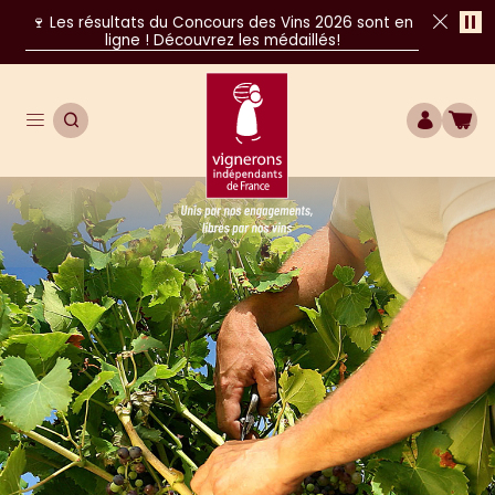
Pa
🍷 Les résultats du Concours des Vins 2026 sont en
ligne ! Découvrez les médaillés!
Fer
Ouvrir le menu de navigation principal
OUVRIR LA RECHERCHE
COMPTE
BOU
Unis par nos engagements, libres par nos