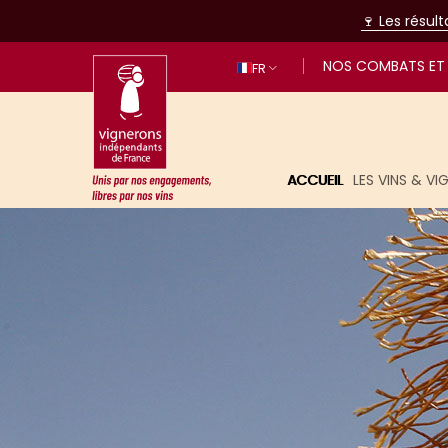
🍷 Les résul
NOS COMBATS ET 
FR
ACCUEIL
LES VINS & V
Unis par nos engagements, libres p