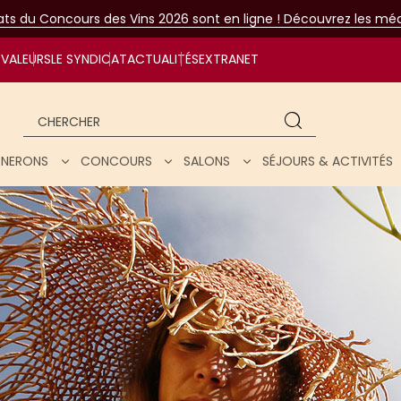
tats du Concours des Vins 2026 sont en ligne ! Découvrez les méda
VALEURS
LE SYNDICAT
ACTUALITÉS
EXTRANET
Chercher
IGNERONS
CONCOURS
SALONS
SÉJOURS & ACTIVITÉS
ar nos vins