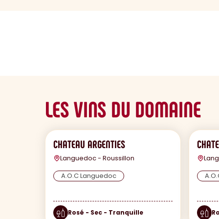
sommaire
LES VINS DU DOMAINE
CHATEAU ARGENTIES
CHATE
Languedoc - Roussillon
Lang
A.O.C Languedoc
A.O
Rosé - Sec - Tranquille
Ro