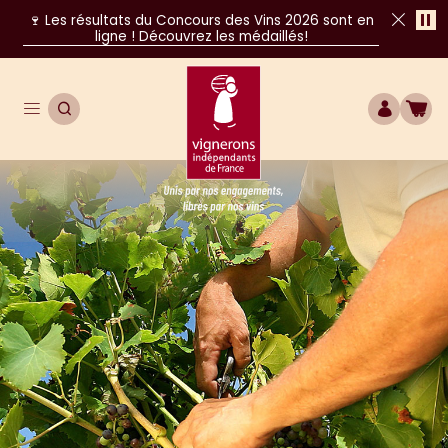
Pa
🍷 Les résultats du Concours des Vins 2026 sont en
ligne ! Découvrez les médaillés!
Fer
Ouvrir le menu de navigation principal
OUVRIR LA RECHERCHE
COMPTE
BOU
Unis par nos engagements, libres par nos