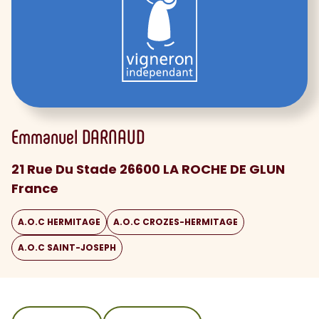
Emmanuel
DARNAUD
21 Rue Du Stade 26600 LA ROCHE DE GLUN
France
A.O.C HERMITAGE
A.O.C CROZES-HERMITAGE
A.O.C SAINT-JOSEPH
sommaire