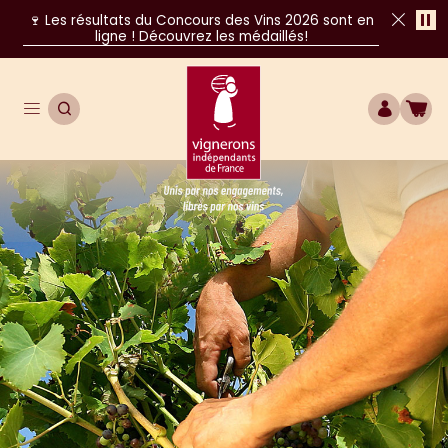
Pa
🍷 Les résultats du Concours des Vins 2026 sont en
ligne ! Découvrez les médaillés!
Fer
Ouvrir le menu de navigation principal
OUVRIR LA RECHERCHE
COMPTE
BOU
Unis par nos engagements, libres par nos