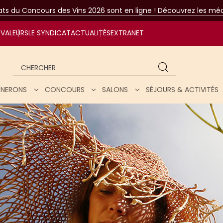
tats du Concours des Vins 2026 sont en ligne ! Découvrez les méda
VALEURS
LE SYNDICAT
ACTUALITÉS
EXTRANET
Chercher
IGNERONS
CONCOURS
SALONS
SÉJOURS & ACTIVITÉS
ar nos vins