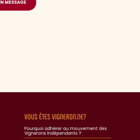
UN MESSAGE
VOUS ÊTES VIGNERON.NE?
Pourquoi adhérer au mouvement des
Vignerons Indépendants ?