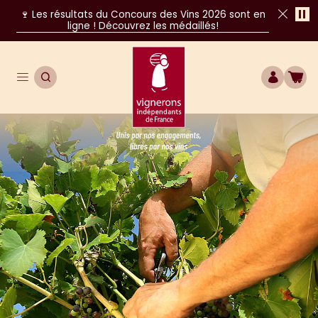
Pa
🍷 Les résultats du Concours des Vins 2026 sont en
ligne ! Découvrez les médaillés!
Fer
Ouvrir le menu de navigation principal
OUVRIR LA RECHERCHE
COMPTE
BOU
Unis par nos engagements, libres par nos