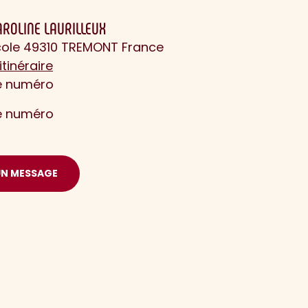
AROLINE LAURILLEUX
Ecole 49310 TREMONT France
itinéraire
le numéro
le numéro
UN MESSAGE