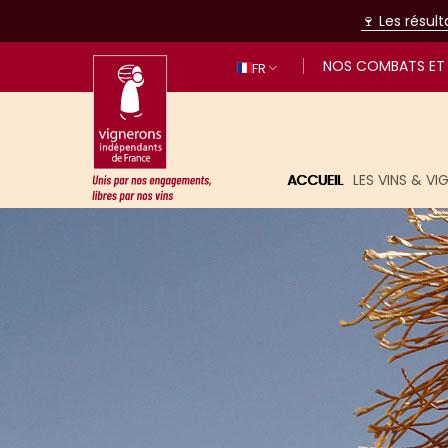
🍷 Les résul
NOS COMBATS ET 
FR
ACCUEIL
LES VINS & V
Unis par nos engagements, libres p