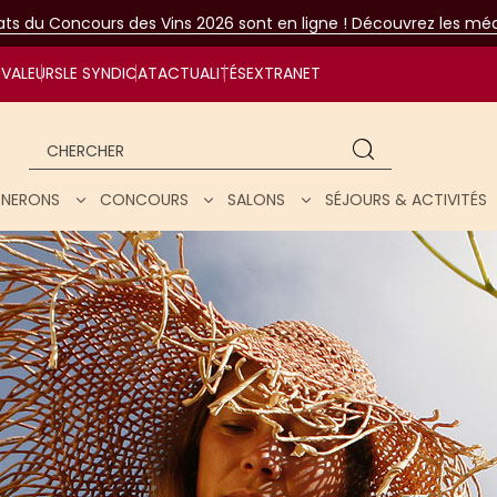
tats du Concours des Vins 2026 sont en ligne ! Découvrez les méda
VALEURS
LE SYNDICAT
ACTUALITÉS
EXTRANET
Chercher
IGNERONS
CONCOURS
SALONS
SÉJOURS & ACTIVITÉS
ar nos vins