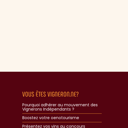
VOUS ÊTES VIGNERON.NE?
Pourquoi adhérer au mouvement des
Vignerons Indépendants ?
Boostez votre oenotourisme
Présentez vos vins au concours