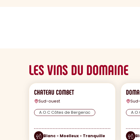
sommaire
LES VINS DU DOMAINE
CHATEAU COMBET
DOMAI
Sud-ouest
Sud-
A.O.C Côtes de Bergerac
A.O.
Blanc - Moelleux - Tranquille
Bl