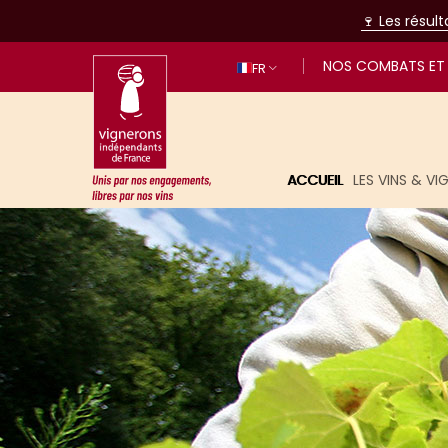
🍷 Les résul
NOS COMBATS ET 
FR
ACCUEIL
LES VINS & V
Unis par nos engagements, libres p