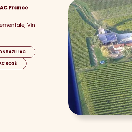
LAC France
nementale
Vin
ONBAZILLAC
AC ROSÉ