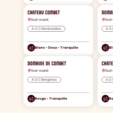
CHATEAU COMBET
DOMAI
Sud-ouest
Sud-
A.O.C Monbazillac
A.O.
Blanc - Doux - Tranquille
Bl
DOMAINE DE COMBET
CHAT
Sud-ouest
Sud-
A.O.C Bergerac
A.O.
Rouge - Tranquille
Ro