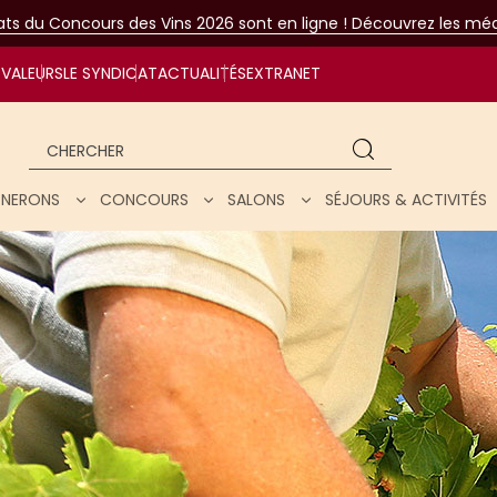
tats du Concours des Vins 2026 sont en ligne ! Découvrez les méda
VALEURS
LE SYNDICAT
ACTUALITÉS
EXTRANET
Chercher
IGNERONS
CONCOURS
SALONS
SÉJOURS & ACTIVITÉS
ar nos vins