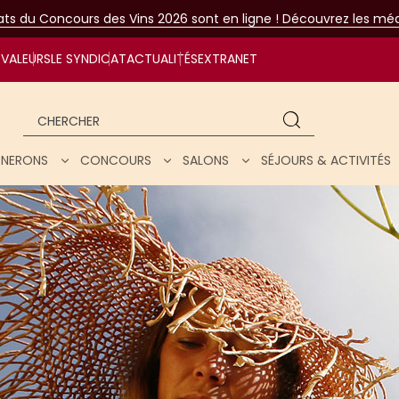
tats du Concours des Vins 2026 sont en ligne ! Découvrez les méda
VALEURS
LE SYNDICAT
ACTUALITÉS
EXTRANET
Chercher
IGNERONS
CONCOURS
SALONS
SÉJOURS & ACTIVITÉS
ar nos vins