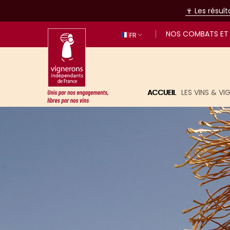
🍷 Les résul
NOS COMBATS ET 
FR
ACCUEIL
LES VINS & V
Unis par nos engagements, libres p