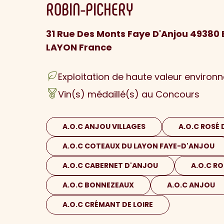
ROBIN-PICHERY
31 Rue Des Monts Faye D'Anjou 49380 
LAYON France
Exploitation de haute valeur environ
Vin(s) médaillé(s) au Concours
A.O.C ANJOU VILLAGES
A.O.C ROSÉ
A.O.C COTEAUX DU LAYON FAYE-D'ANJOU
A.O.C CABERNET D'ANJOU
A.O.C RO
A.O.C BONNEZEAUX
A.O.C ANJOU
A.O.C CRÉMANT DE LOIRE