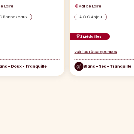
de Loire
Val de Loire
.C Bonnezeaux
A.O.C Anjou
2 Médailles
voir les récompenses
anc - Doux - Tranquille
Blanc - Sec - Tranquille