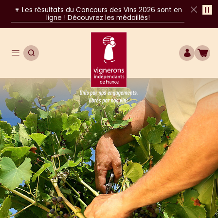
Pa
🍷 Les résultats du Concours des Vins 2026 sont en
ligne ! Découvrez les médaillés!
Fer
Ouvrir le menu de navigation principal
OUVRIR LA RECHERCHE
COMPTE
BOU
Unis par nos engagements, libres par nos