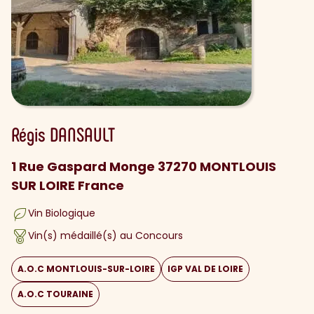
Régis
DANSAULT
1 Rue Gaspard Monge 37270 MONTLOUIS
SUR LOIRE France
Vin Biologique
Vin(s) médaillé(s) au Concours
A.O.C MONTLOUIS-SUR-LOIRE
IGP VAL DE LOIRE
A.O.C TOURAINE