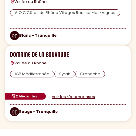
Vallée du Rhône
A.O.C Côtes du Rhône Villages Rousset-les-Vignes
Blanc - Tranquille
DOMAINE DE LA BOUVAUDE
Vallée du Rhône
IGP Méditerranée
Syrah
Grenache
2 Médailles
voir les récompenses
Rouge - Tranquille