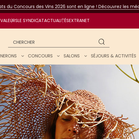
tats du Concours des Vins 2026 sont en ligne ! Découvrez les méda
VALEURS
LE SYNDICAT
ACTUALITÉS
EXTRANET
Chercher
IGNERONS
CONCOURS
SALONS
SÉJOURS & ACTIVITÉS
ar nos vins