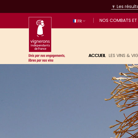
🍷 Les résul
NOS COMBATS ET 
FR
ACCUEIL
LES VINS & V
Unis par nos engagements, libres p