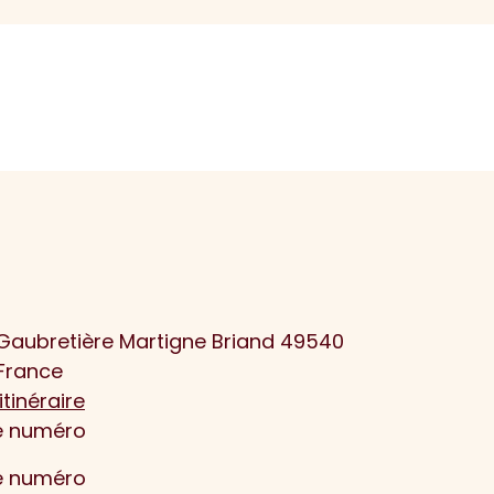
 Gaubretière Martigne Briand 49540
France
itinéraire
le numéro
le numéro