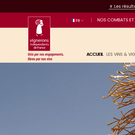
🍷 Les résul
NOS COMBATS ET 
FR
ACCUEIL
LES VINS & V
Unis par nos engagements, libres p