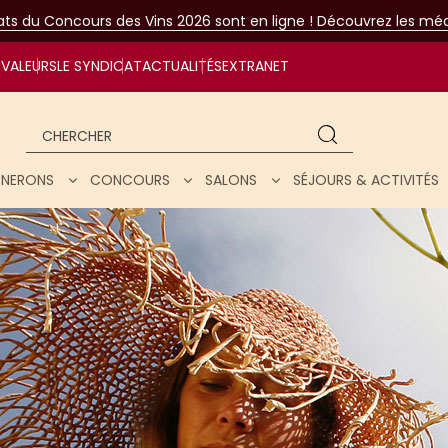
tats du Concours des Vins 2026 sont en ligne ! Découvrez les méda
VALEURS
LE SYNDICAT
ACTUALITÉS
EXTRANET
Chercher
IGNERONS
CONCOURS
SALONS
SÉJOURS & ACTIVITÉS
ar nos vins