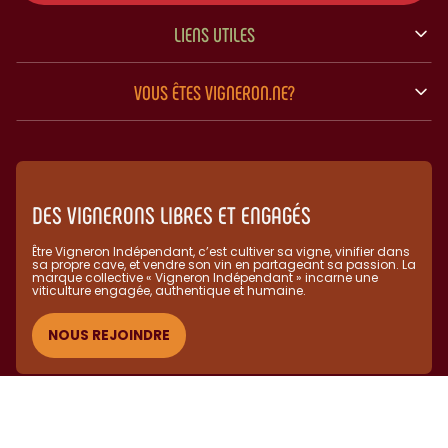
LIENS UTILES
VOUS ÊTES VIGNERON.NE?
DES VIGNERONS LIBRES ET ENGAGÉS
Être Vigneron Indépendant, c’est cultiver sa vigne, vinifier dans
sa propre cave, et vendre son vin en partageant sa passion. La
marque collective « Vigneron Indépendant » incarne une
viticulture engagée, authentique et humaine.​
NOUS REJOINDRE
(C) Vignerons Indépendants 2025 - L'abus d'alcool est dangereux
pour la santé, à consommer avec modération.