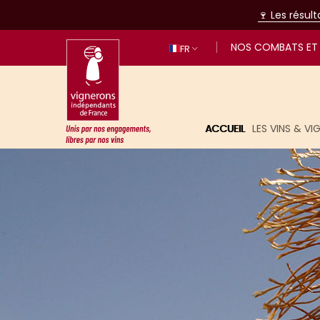
🍷 Les résul
NOS COMBATS ET 
FR
ACCUEIL
LES VINS & V
Unis par nos engagements, libres p