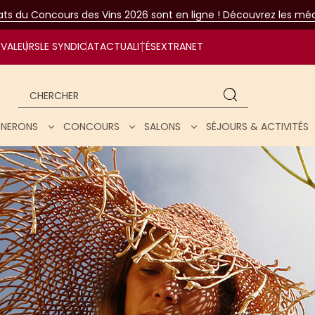
tats du Concours des Vins 2026 sont en ligne ! Découvrez les méda
VALEURS
LE SYNDICAT
ACTUALITÉS
EXTRANET
Chercher
IGNERONS
CONCOURS
SALONS
SÉJOURS & ACTIVITÉS
ar nos vins