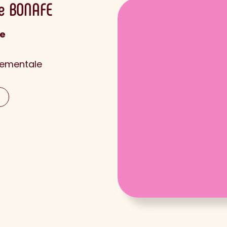
ie
BONAFE
ce
nementale