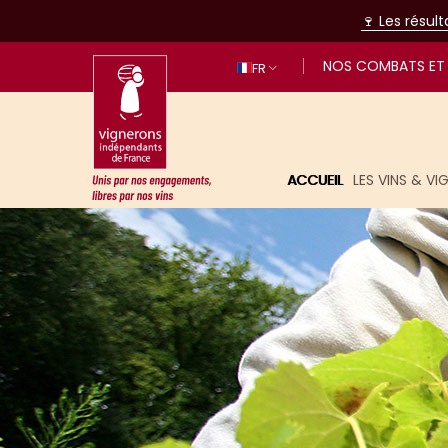
🍷 Les résul
NOS COMBATS ET 
FR
ACCUEIL
LES VINS & V
Unis par nos engagements, libres p