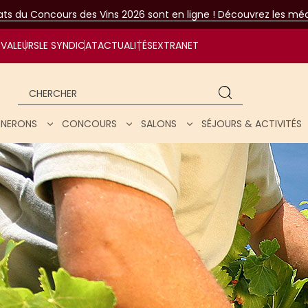
tats du Concours des Vins 2026 sont en ligne ! Découvrez les méda
VALEURS
LE SYNDICAT
ACTUALITÉS
EXTRANET
Chercher
IGNERONS
CONCOURS
SALONS
SÉJOURS & ACTIVITÉS
ar nos vins