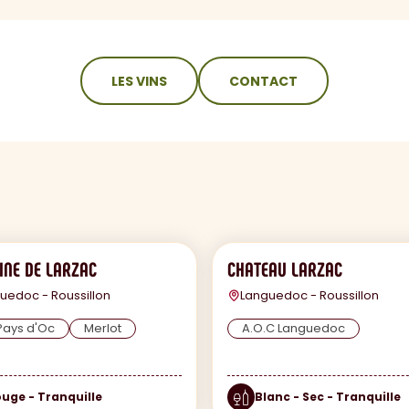
LES VINS
CONTACT
NE DE LARZAC
CHATEAU LARZAC
uedoc - Roussillon
Languedoc - Roussillon
Pays d'Oc
Merlot
A.O.C Languedoc
uge - Tranquille
Blanc - Sec - Tranquille