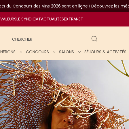
tats du Concours des Vins 2026 sont en ligne ! Découvrez les méda
VALEURS
LE SYNDICAT
ACTUALITÉS
EXTRANET
Chercher
IGNERONS
CONCOURS
SALONS
SÉJOURS & ACTIVITÉS
ar nos vins