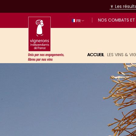
🍷 Les résul
NOS COMBATS ET 
FR
ACCUEIL
LES VINS & V
Unis par nos engagements, libres p