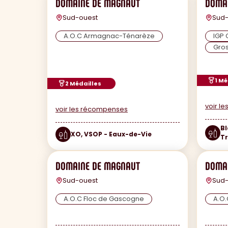
DOMAINE DE MAGNAUT
DOMA
Sud-ouest
Sud-
A.O.C Armagnac-Ténarèze
IGP
Gro
1 Mé
2 Médailles
voir l
voir les récompenses
Bl
XO, VSOP - Eaux-de-Vie
Tr
DOMAINE DE MAGNAUT
DOMA
Sud-ouest
Sud-
A.O.C Floc de Gascogne
A.O.