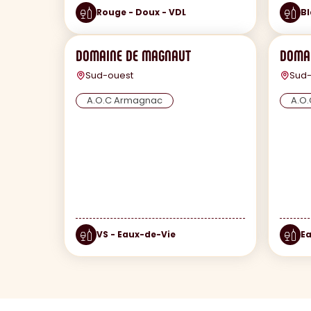
Rouge - Doux - VDL
Bl
DOMAINE DE MAGNAUT
DOMA
Sud-ouest
Sud-
A.O.C Armagnac
A.O
VS - Eaux-de-Vie
E