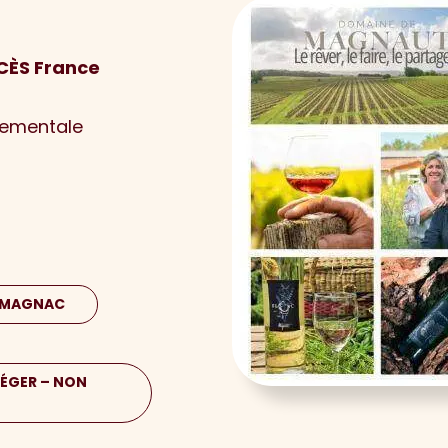
CÈS France
nementale
RMAGNAC
ÉGER – NON