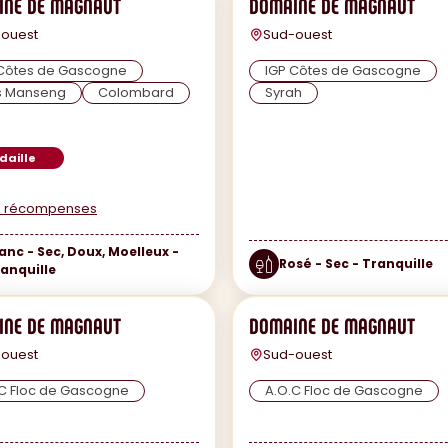
INE DE MAGNAUT
DOMAINE DE MAGNAUT
ouest
Sud-ouest
 Côtes de Gascogne
IGP Côtes de Gascogne
s Manseng
Colombard
Syrah
daille
es récompenses
anc - Sec, Doux, Moelleux -
Rosé - Sec - Tranquille
anquille
INE DE MAGNAUT
DOMAINE DE MAGNAUT
ouest
Sud-ouest
C Floc de Gascogne
A.O.C Floc de Gascogne