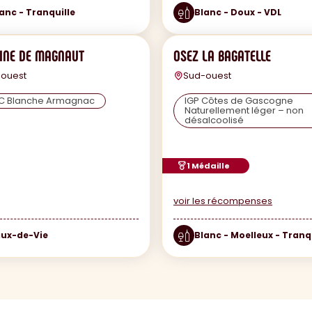
anc - Tranquille
Blanc - Doux - VDL
INE DE MAGNAUT
OSEZ LA BAGATELLE
ouest
Sud-ouest
.C Blanche Armagnac
IGP Côtes de Gascogne
Naturellement léger – non
désalcoolisé
1 Médaille
voir les récompenses
aux-de-Vie
Blanc - Moelleux - Tranq