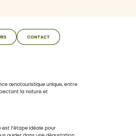
URS
CONTACT
ce œnotouristique unique, entre
spectant la nature et
 est l’étape idéale pour
vous guider dans une dégustation